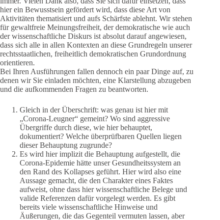
immer. Vielen Dank also, dass Sie sich dafür einsetzen, dass
hier ein Bewusstsein gefördert wird, dass diese Art von
Aktivitäten thematisiert und aufs Schärfste ablehnt. Wir stehen
für gewaltfreie Meinungsfreiheit, der demokratische wie auch
der wissenschaftliche Diskurs ist absolut darauf angewiesen,
dass sich alle in allen Kontexten an diese Grundregeln unserer
rechtsstaatlichen, freiheitlich demokratischen Grundordnung
orientieren.
Bei Ihren Ausführungen fallen dennoch ein paar Dinge auf, zu
denen wir Sie einladen möchten, eine Klarstellung abzugeben
und die aufkommenden Fragen zu beantworten.
Gleich in der Überschrift: was genau ist hier mit
„Corona-Leugner“ gemeint? Wo sind aggressive
Übergriffe durch diese, wie hier behauptet,
dokumentiert? Welche überprüfbaren Quellen liegen
dieser Behauptung zugrunde?
Es wird hier implizit die Behauptung aufgestellt, die
Corona-Epidemie hätte unser Gesundheitssystem an
den Rand des Kollapses geführt. Hier wird also eine
Aussage gemacht, die den Charakter eines Faktes
aufweist, ohne dass hier wissenschaftliche Belege und
valide Referenzen dafür vorgelegt werden. Es gibt
bereits viele wissenschaftliche Hinweise und
Äußerungen, die das Gegenteil vermuten lassen, aber