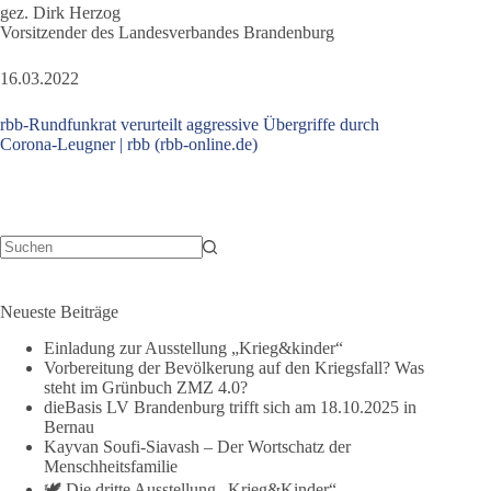
gez. Dirk Herzog
Vorsitzender des Landesverbandes Brandenburg
16.03.2022
rbb-Rundfunkrat verurteilt aggressive Übergriffe durch
Corona-Leugner | rbb (rbb-online.de)
Keine
Ergebnisse
Neueste Beiträge
Einladung zur Ausstellung „Krieg&kinder“
Vorbereitung der Bevölkerung auf den Kriegsfall? Was
steht im Grünbuch ZMZ 4.0?
dieBasis LV Brandenburg trifft sich am 18.10.2025 in
Bernau
Kayvan Soufi-Siavash – Der Wortschatz der
Menschheitsfamilie
🕊️ Die dritte Ausstellung „Krieg&Kinder“