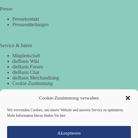
Presse
Pressekontakt
Pressemitteilungen
Service & Intern
Mitgliedschaft
dieBasis Wiki
dieBasis Forum
dieBasis Chat
dieBasis Merchandising
Cookie-Zustimmung
Cookie-Zustimmung verwalten
Spenden
Wir verwenden Cookies, um unsere Website und unseren Service zu optimieren.
Per Banküberweisung:
Mehr Information hierzu finden Sie hier:
Basisdemokratische Partei Deutschland
IBAN: DE90 1705 5050 1101 8128 49
Akzeptieren