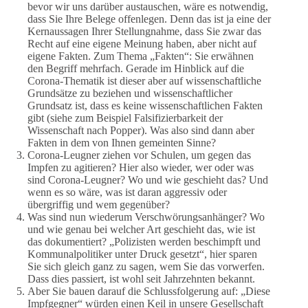
bevor wir uns darüber austauschen, wäre es notwendig,
dass Sie Ihre Belege offenlegen. Denn das ist ja eine der
Kernaussagen Ihrer Stellungnahme, dass Sie zwar das
Recht auf eine eigene Meinung haben, aber nicht auf
eigene Fakten. Zum Thema „Fakten“: Sie erwähnen
den Begriff mehrfach. Gerade im Hinblick auf die
Corona-Thematik ist dieser aber auf wissenschaftliche
Grundsätze zu beziehen und wissenschaftlicher
Grundsatz ist, dass es keine wissenschaftlichen Fakten
gibt (siehe zum Beispiel Falsifizierbarkeit der
Wissenschaft nach Popper). Was also sind dann aber
Fakten in dem von Ihnen gemeinten Sinne?
Corona-Leugner ziehen vor Schulen, um gegen das
Impfen zu agitieren? Hier also wieder, wer oder was
sind Corona-Leugner? Wo und wie geschieht das? Und
wenn es so wäre, was ist daran aggressiv oder
übergriffig und wem gegenüber?
Was sind nun wiederum Verschwörungsanhänger? Wo
und wie genau bei welcher Art geschieht das, wie ist
das dokumentiert? „Polizisten werden beschimpft und
Kommunalpolitiker unter Druck gesetzt“, hier sparen
Sie sich gleich ganz zu sagen, wem Sie das vorwerfen.
Dass dies passiert, ist wohl seit Jahrzehnten bekannt.
Aber Sie bauen darauf die Schlussfolgerung auf: „Diese
Impfgegner“ würden einen Keil in unsere Gesellschaft