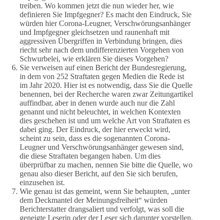
treiben. Wo kommen jetzt die nun wieder her, wie
definieren Sie Impfgegner? Es macht den Eindruck, Sie
würden hier Corona-Leugner, Verschwörungsanhänger
und Impfgegner gleichsetzen und raunenhaft mit
aggressiven Übergriffen in Verbindung bringen, dies
riecht sehr nach dem undifferenzierten Vorgehen von
Schwurbelei, wie erklären Sie dieses Vorgehen?
Sie verweisen auf einen Bericht der Bundesregierung,
in dem von 252 Straftaten gegen Medien die Rede ist
im Jahr 2020. Hier ist es notwendig, dass Sie die Quelle
benennen, bei der Recherche waren zwar Zeitungartikel
auffindbar, aber in denen wurde auch nur die Zahl
genannt und nicht beleuchtet, in welchen Kontexten
dies geschehen ist und um welche Art von Straftaten es
dabei ging. Der Eindruck, der hier erweckt wird,
scheint zu sein, dass es die sogenannten Corona-
Leugner und Verschwörungsanhänger gewesen sind,
die diese Straftaten begangen haben. Um dies
überprüfbar zu machen, nennen Sie bitte die Quelle, wo
genau also dieser Bericht, auf den Sie sich berufen,
einzusehen ist.
Wie genau ist das gemeint, wenn Sie behaupten, „unter
dem Deckmantel der Meinungsfreiheit“ würden
Berichterstatter drangsaliert und verfolgt, was soll die
geneigte Leserin oder der Leser sich darunter vorstellen,