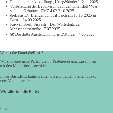
Einladung zur Ausstellung „Krieg&kinder“
12.11.2025
Vorbereitung der Bevölkerung auf den Kriegsfall? Was
steht im Grünbuch ZMZ 4.0?
2.10.2025
dieBasis LV Brandenburg trifft sich am 18.10.2025 in
Bernau
24.09.2025
Kayvan Soufi-Siavash – Der Wortschatz der
Menschheitsfamilie
17.07.2025
🕊️ Die dritte Ausstellung „Krieg&Kinder“
4.06.2025
Wer ist die Partei dieBasis?
Wir sind eine neue Partei, die ihr Parteiprogramm zusammen
mit den Mitgliedern entwickelt.
In der Basisdemokratie werden die politischen Fragen direkt
vom Volk entschieden.
Wir alle sind die Basis!
Presse