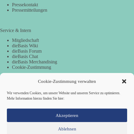
Pressekontakt
Pressemitteilungen
Service & Intern
Mitgliedschaft
dieBasis Wiki
dieBasis Forum
dieBasis Chat
dieBasis Merchandising
Cookie-Zustimmung
Cookie-Zustimmung verwalten
Spenden
Wir verwenden Cookies, um unsere Website und unseren Service zu optimieren.
Per Banküberweisung:
Mehr Information hierzu finden Sie hier:
Basisdemokratische Partei Deutschland
IBAN: DE90 1705 5050 1101 8128 49
Akzeptieren
BIC: WELADED1LOS
Ablehnen