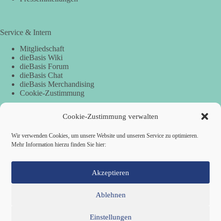
Service & Intern
Mitgliedschaft
dieBasis Wiki
dieBasis Forum
dieBasis Chat
dieBasis Merchandising
Cookie-Zustimmung
Cookie-Zustimmung verwalten
Spenden
Wir verwenden Cookies, um unsere Website und unseren Service zu optimieren.
Per Banküberweisung:
Mehr Information hierzu finden Sie hier:
Basisdemokratische Partei Deutschland
IBAN: DE90 1705 5050 1101 8128 49
Akzeptieren
BIC: WELADED1LOS
Ablehnen
Einstellungen