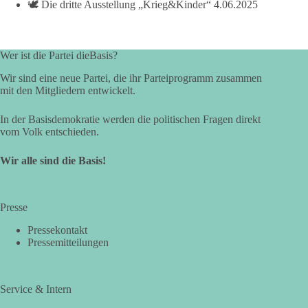
🕊️ Die dritte Ausstellung „Krieg&Kinder“
4.06.2025
Wer ist die Partei dieBasis?
Wir sind eine neue Partei, die ihr Parteiprogramm zusammen
mit den Mitgliedern entwickelt.
In der Basisdemokratie werden die politischen Fragen direkt
vom Volk entschieden.
Wir alle sind die Basis!
Presse
Pressekontakt
Pressemitteilungen
Service & Intern