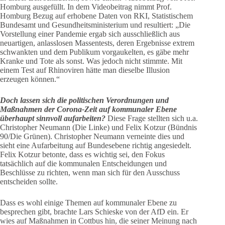
Homburg ausgefüllt. In dem Videobeitrag nimmt Prof.
Homburg Bezug auf erhobene Daten von RKI, Statistischem
Bundesamt und Gesundheitsministerium und resultiert: „Die
Vorstellung einer Pandemie ergab sich ausschließlich aus
neuartigen, anlasslosen Massentests, deren Ergebnisse extrem
schwankten und dem Publikum vorgaukelten, es gäbe mehr
Kranke und Tote als sonst. Was jedoch nicht stimmte. Mit
einem Test auf Rhinoviren hätte man dieselbe Illusion
erzeugen können.“
Doch lassen sich die politischen Verordnungen und
Maßnahmen der Corona-Zeit auf kommunaler Ebene
überhaupt sinnvoll aufarbeiten?
Diese Frage stellten sich u.a.
Christopher Neumann (Die Linke) und Felix Kotzur (Bündnis
90/Die Grünen). Christopher Neumann verneinte dies und
sieht eine Aufarbeitung auf Bundesebene richtig angesiedelt.
Felix Kotzur betonte, dass es wichtig sei, den Fokus
tatsächlich auf die kommunalen Entscheidungen und
Beschlüsse zu richten, wenn man sich für den Ausschuss
entscheiden sollte.
Dass es wohl einige Themen auf kommunaler Ebene zu
besprechen gibt, brachte Lars Schieske von der AfD ein. Er
wies auf Maßnahmen in Cottbus hin, die seiner Meinung nach