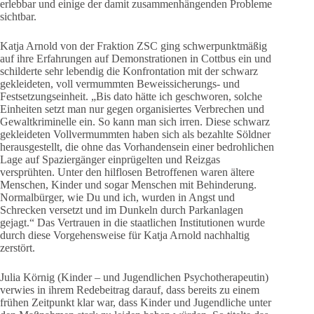
erlebbar und einige der damit zusammenhängenden Probleme
sichtbar.
Katja Arnold von der Fraktion ZSC ging schwerpunktmäßig
auf ihre Erfahrungen auf Demonstrationen in Cottbus ein und
schilderte sehr lebendig die Konfrontation mit der schwarz
gekleideten, voll vermummten Beweissicherungs- und
Festsetzungseinheit. „Bis dato hätte ich geschworen, solche
Einheiten setzt man nur gegen organisiertes Verbrechen und
Gewaltkriminelle ein. So kann man sich irren. Diese schwarz
gekleideten Vollvermummten haben sich als bezahlte Söldner
herausgestellt, die ohne das Vorhandensein einer bedrohlichen
Lage auf Spaziergänger einprügelten und Reizgas
versprühten. Unter den hilflosen Betroffenen waren ältere
Menschen, Kinder und sogar Menschen mit Behinderung.
Normalbürger, wie Du und ich, wurden in Angst und
Schrecken versetzt und im Dunkeln durch Parkanlagen
gejagt.“ Das Vertrauen in die staatlichen Institutionen wurde
durch diese Vorgehensweise für Katja Arnold nachhaltig
zerstört.
Julia Körnig (Kinder – und Jugendlichen Psychotherapeutin)
verwies in ihrem Redebeitrag darauf, dass bereits zu einem
frühen Zeitpunkt klar war, dass Kinder und Jugendliche unter