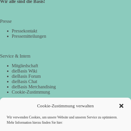
Wir alle sind die Basis!
Presse
Pressekontakt
Pressemitteilungen
Service & Intern
Mitgliedschaft
dieBasis Wiki
dieBasis Forum
dieBasis Chat
dieBasis Merchandising
Cookie-Zustimmung
Cookie-Zustimmung verwalten
Spenden
Wir verwenden Cookies, um unsere Website und unseren Service zu optimieren.
Per Banküberweisung:
Mehr Information hierzu finden Sie hier: