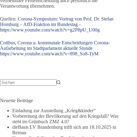
vermeidbare Fehlentscheidung auch persönlich die
Verantwortung übernehmen.
Quellen:
Corona-Symposium: Vortrag von Prof. Dr. Stefan
Homburg – AfD-Fraktion im Bundestag –
https://www.youtube.com/watch?v=g2P8pU_U00g
Cottbus, Corona u. kommunale Entscheidungen Corona-
Aufarbeitung im Stadtparlament aktuelle Stunde
https://www.youtube.com/watch?v=898_So8-TyM
Keine
Ergebnisse
Neueste Beiträge
Einladung zur Ausstellung „Krieg&kinder“
Vorbereitung der Bevölkerung auf den Kriegsfall? Was
steht im Grünbuch ZMZ 4.0?
dieBasis LV Brandenburg trifft sich am 18.10.2025 in
Bernau