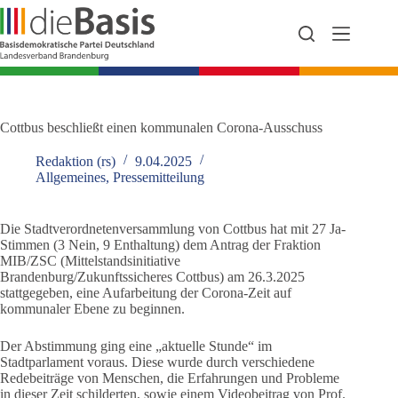
Zum
Inhalt
springen
Cottbus beschließt einen kommunalen Corona-Ausschuss
Redaktion (rs)
9.04.2025
Allgemeines
,
Pressemitteilung
Die Stadtverordnetenversammlung von Cottbus hat mit 27 Ja-
Stimmen (3 Nein, 9 Enthaltung) dem Antrag der Fraktion
MIB/ZSC (Mittelstandsinitiative
Brandenburg/Zukunftssicheres Cottbus) am 26.3.2025
stattgegeben, eine Aufarbeitung der Corona-Zeit auf
kommunaler Ebene zu beginnen.
Der Abstimmung ging eine „aktuelle Stunde“ im
Stadtparlament voraus. Diese wurde durch verschiedene
Redebeiträge von Menschen, die Erfahrungen und Probleme
in dieser Zeit schilderten, sowie einem Videobeitrag von Prof.