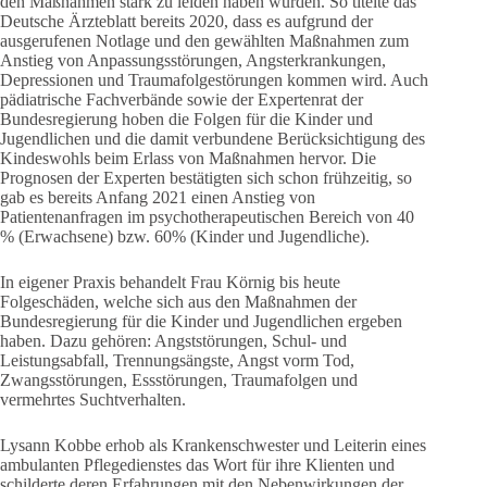
den Maßnahmen stark zu leiden haben würden. So titelte das
Deutsche Ärzteblatt bereits 2020, dass es aufgrund der
ausgerufenen Notlage und den gewählten Maßnahmen zum
Anstieg von Anpassungsstörungen, Angsterkrankungen,
Depressionen und Traumafolgestörungen kommen wird. Auch
pädiatrische Fachverbände sowie der Expertenrat der
Bundesregierung hoben die Folgen für die Kinder und
Jugendlichen und die damit verbundene Berücksichtigung des
Kindeswohls beim Erlass von Maßnahmen hervor. Die
Prognosen der Experten bestätigten sich schon frühzeitig, so
gab es bereits Anfang 2021 einen Anstieg von
Patientenanfragen im psychotherapeutischen Bereich von 40
% (Erwachsene) bzw. 60% (Kinder und Jugendliche).
In eigener Praxis behandelt Frau Körnig bis heute
Folgeschäden, welche sich aus den Maßnahmen der
Bundesregierung für die Kinder und Jugendlichen ergeben
haben. Dazu gehören: Angststörungen, Schul- und
Leistungsabfall, Trennungsängste, Angst vorm Tod,
Zwangsstörungen, Essstörungen, Traumafolgen und
vermehrtes Suchtverhalten.
Lysann Kobbe erhob als Krankenschwester und Leiterin eines
ambulanten Pflegedienstes das Wort für ihre Klienten und
schilderte deren Erfahrungen mit den Nebenwirkungen der