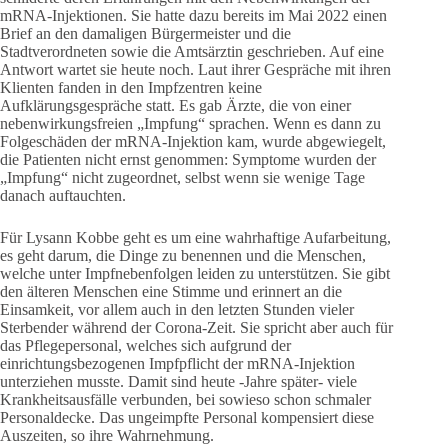
mRNA-Injektionen. Sie hatte dazu bereits im Mai 2022 einen
Brief an den damaligen Bürgermeister und die
Stadtverordneten sowie die Amtsärztin geschrieben. Auf eine
Antwort wartet sie heute noch. Laut ihrer Gespräche mit ihren
Klienten fanden in den Impfzentren keine
Aufklärungsgespräche statt. Es gab Ärzte, die von einer
nebenwirkungsfreien „Impfung“ sprachen. Wenn es dann zu
Folgeschäden der mRNA-Injektion kam, wurde abgewiegelt,
die Patienten nicht ernst genommen: Symptome wurden der
„Impfung“ nicht zugeordnet, selbst wenn sie wenige Tage
danach auftauchten.
Für Lysann Kobbe geht es um eine wahrhaftige Aufarbeitung,
es geht darum, die Dinge zu benennen und die Menschen,
welche unter Impfnebenfolgen leiden zu unterstützen. Sie gibt
den älteren Menschen eine Stimme und erinnert an die
Einsamkeit, vor allem auch in den letzten Stunden vieler
Sterbender während der Corona-Zeit. Sie spricht aber auch für
das Pflegepersonal, welches sich aufgrund der
einrichtungsbezogenen Impfpflicht der mRNA-Injektion
unterziehen musste. Damit sind heute -Jahre später- viele
Krankheitsausfälle verbunden, bei sowieso schon schmaler
Personaldecke. Das ungeimpfte Personal kompensiert diese
Auszeiten, so ihre Wahrnehmung.