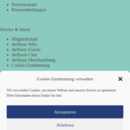
Pressekontakt
Pressemitteilungen
Service & Intern
Mitgliedschaft
dieBasis Wiki
dieBasis Forum
dieBasis Chat
dieBasis Merchandising
Cookie-Zustimmung
Cookie-Zustimmung verwalten
Spenden
Wir verwenden Cookies, um unsere Website und unseren Service zu optimieren.
Per Banküberweisung:
Mehr Information hierzu finden Sie hier:
Basisdemokratische Partei Deutschland
IBAN: DE90 1705 5050 1101 8128 49
Akzeptieren
BIC: WELADED1LOS
Ablehnen