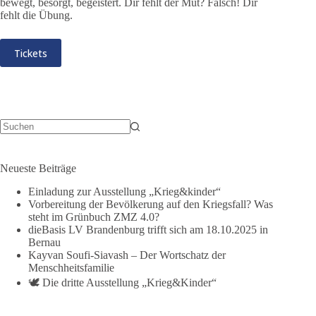
bewegt, besorgt, begeistert. Dir fehlt der Mut? Falsch! Dir
fehlt die Übung.
Tickets
Keine
Ergebnisse
Neueste Beiträge
Einladung zur Ausstellung „Krieg&kinder“
Vorbereitung der Bevölkerung auf den Kriegsfall? Was
steht im Grünbuch ZMZ 4.0?
dieBasis LV Brandenburg trifft sich am 18.10.2025 in
Bernau
Kayvan Soufi-Siavash – Der Wortschatz der
Menschheitsfamilie
🕊️ Die dritte Ausstellung „Krieg&Kinder“